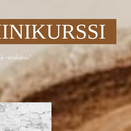
INIKURSSI
iä vatsakipuja?