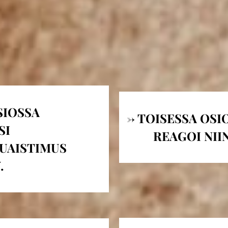
SIOSSA
-> TOISESSA OS
SI
REAGOI NII
PUAISTIMUS
.