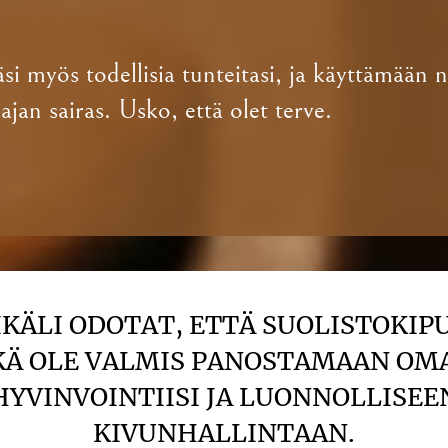
si myös todellisia tunteitasi, ja käyttämään 
ajan sairas. Usko, että olet terve.
MIKÄLI ODOTAT, ETTÄ SUOLISTOKIP
KÄ OLE VALMIS PANOSTAMAAN OM
HYVINVOINTIISI JA LUONNOLLISEE
KIVUNHALLINTAAN.