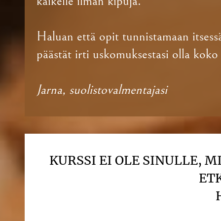
kaikelle ilman kipuja.
Haluan että opit tunnistamaan itsessä
päästät irti uskomuksestasi olla koko 
Jarna, suolistovalmentajasi
KURSSI EI OLE SINULLE, 
ET