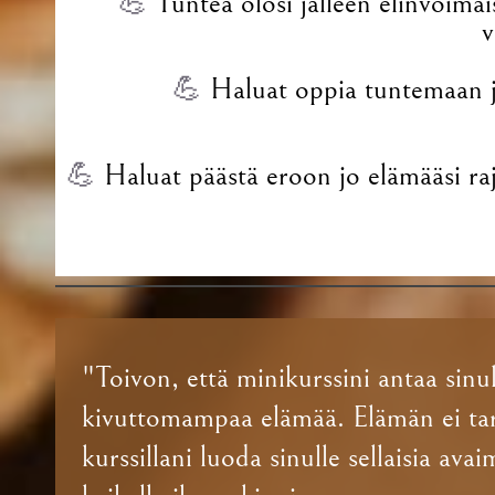
💪
Tuntea olosi jälleen elinvoimai
v
💪
Haluat oppia tuntemaan j
💪
Haluat päästä eroon jo elämääsi rajo
"Toivon, että minikurssini antaa sinu
kivuttomampaa elämää. Elämän ei tarv
kurssillani luoda sinulle sellaisia ava