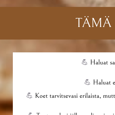
TÄMÄ 
💪
Haluat sa
💪
Haluat e
💪
Koet tarvitsevasi erilaista, mu