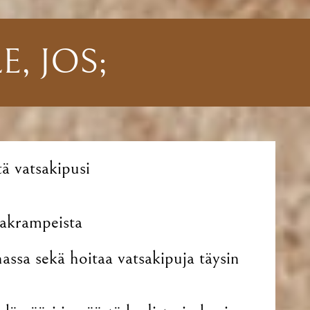
, JOS;
tä vatsakipusi
sakrampeista
nassa sekä hoitaa vatsakipuja täysin