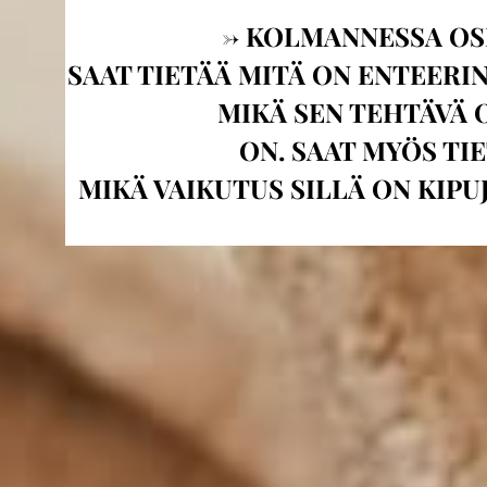
-> KOLMANNESSA OS
SAAT TIETÄÄ MITÄ ON ENTEERI
MIKÄ SEN TEHTÄVÄ 
ON. SAAT MYÖS TIE
MIKÄ VAIKUTUS SILLÄ ON KIPU