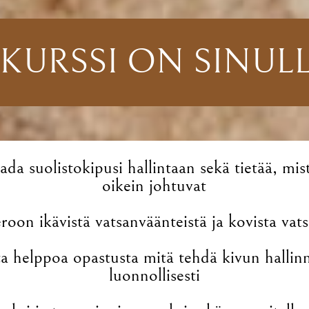
KURSSI ON SINULLE
ada suolistokipusi hallintaan sekä tietää, mis
oikein johtuvat
roon ikävistä vatsanväänteistä ja kovista vat
tta helppoa opastusta mitä tehdä kivun hallin
luonnollisesti