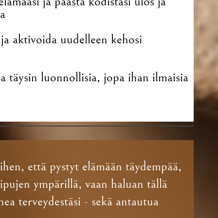
lämääsi ja päästä kodistasi ulos ja
ja
a aktivoida uudelleen kehosi
a täysin luonnollisia, jopa ihan ilmaisia
siihen, että pystyt elämään täydempää,
pujen ympärillä, vaan haluan tällä
onnea terveydestäsi - sekä antautua