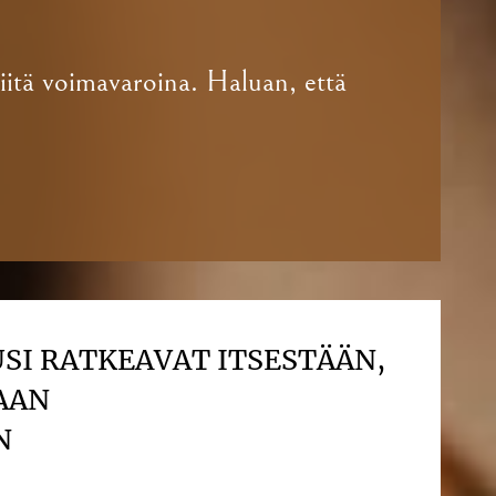
niitä voimavaroina. Haluan, että
USI RATKEAVAT ITSESTÄÄN,
AAN
N