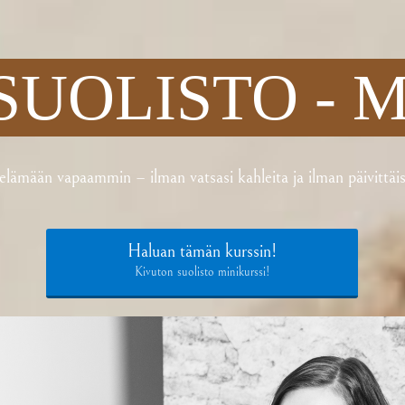
SUOLISTO - M
elämään vapaammin – ilman vatsasi kahleita ja ilman päivittäis
Haluan tämän kurssin!
Kivuton suolisto minikurssi!