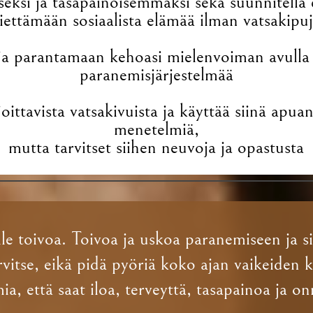
seksi ja tasapainoisemmaksi sekä suunnitella e
iettämään sosiaalista elämää ilman vatsakipu
a parantamaan kehoasi mielenvoiman avulla j
paranemisjärjestelmää
ittavista vatsakivuista ja käyttää siinä apuan
menetelmiä,
mutta tarvitset siihen neuvoja ja opastusta
lle toivoa. Toivoa ja uskoa paranemiseen ja 
itse, eikä pidä pyöriä koko ajan vaikeiden ki
imia, että saat iloa, terveyttä, tasapainoa ja 