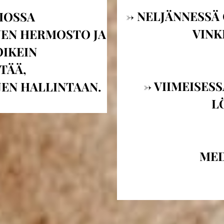
-> NELJÄNNESSÄ
IOSSA
VINK
NEN HERMOSTO JA
OIKEIN
TÄÄ,
-> VIIMEISES
JEN HALLINTAAN.
L
MED