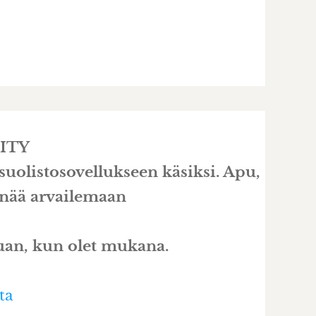
ITY
uolistosovellukseen käsiksi. Apu,
 enää arvailemaan
auan, kun olet mukana.
ta