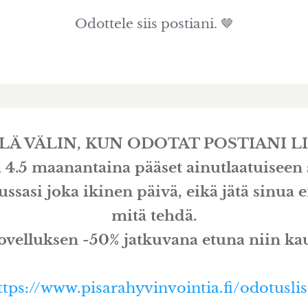
Odottele siis postiani. 🤎
LLÄ VÄLIN, KUN ODOTAT POSTIANI LI
4.5 maanantaina pääset ainutlaatuiseen s
ussasi joka ikinen päivä, eikä jätä sinua
mitä tehdä.
 sovelluksen -50% jatkuvana etuna niin k
ttps://www.pisarahyvinvointia.fi/odotuslis